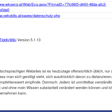
www.wkoecg.at/Web/Ecg.aspx?FirmaID=77fc66f3-d443-48da-afc2-
e0da0
ww.oekobits.at/pages/datenschutz.php
TiddlyWiki
Version
5.1.13
chsprachigen Websites ist es heutzutage offensichtlich üblich, nur 
ass man sich genötigt sieht, sich ausdrücklich davon zu distanzieren.
s empfehlenswert empfinde. Dennoch: Jedem ist unmittelbar verständli
it und ohne mein Wissen substantiell verändert werden können und ich
übernehmen kann.