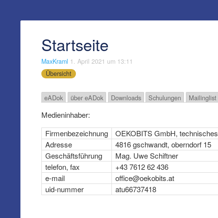
Startseite
MaxKraml
1. April 2021 um 13:11
Übersicht
eADok
über eADok
Downloads
Schulungen
Mailinglis
Medieninhaber:
Firmenbezeichnung
OEKOBITS
GmbH
, technisches
Adresse
4816 gschwandt, oberndorf 15
Geschäftsführung
Mag. Uwe Schiftner
telefon, fax
+43 7612 62 436
e-mail
office@oekobits.at
uid-nummer
atu66737418